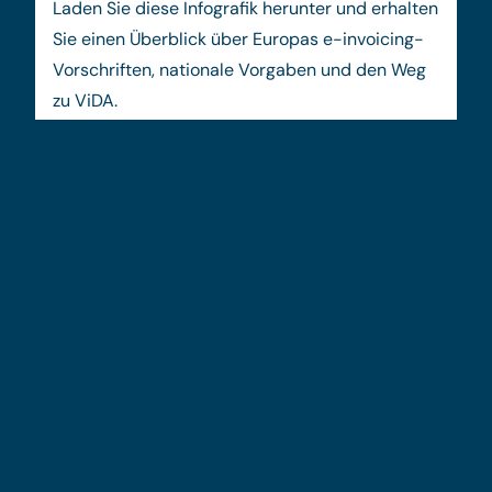
Laden Sie diese Infografik herunter und erhalten
Sie einen Überblick über Europas e-invoicing-
Vorschriften, nationale Vorgaben und den Weg
zu ViDA.
Menschen hinter dem Prozess
Michal Kuc: „Wenn man Chaos
automatisiert, erhält man
automatisiertes Chaos“
Früher wollte Michal Kuc Teilchen- und
Quantenphysiker werden – doch sein Weg
führte ihn in eine andere Richtung. Heute ist
er ein erfahrener SAP-Berater…
Mehr lesen