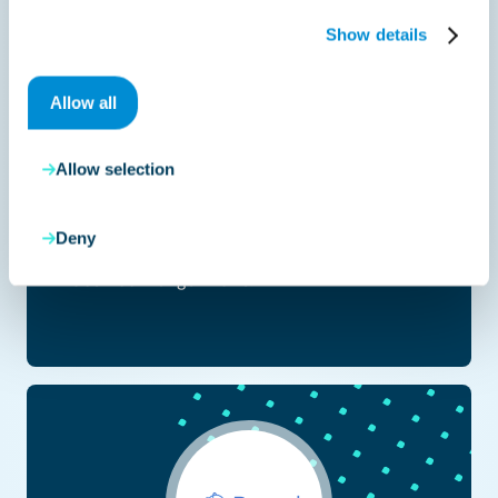
Show details
ZUGFeRD
Allow all
ZUGFeRD
kombiniert strukturierte XML-
Daten mit einem für Menschen lesbaren
Allow selection
PDF-Dokument. Dieser hybride Ansatz
unterstützt sowohl die automatisierte
Deny
Verarbeitung als auch die visuelle Prüfung
des Rechnungsinhalts.