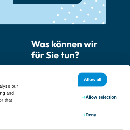
Was können wir
für Sie tun?
Kontaktieren Sie uns
Allow all
ner
alyse our
 Fragen
ing and
Allow selection
r that
Deny