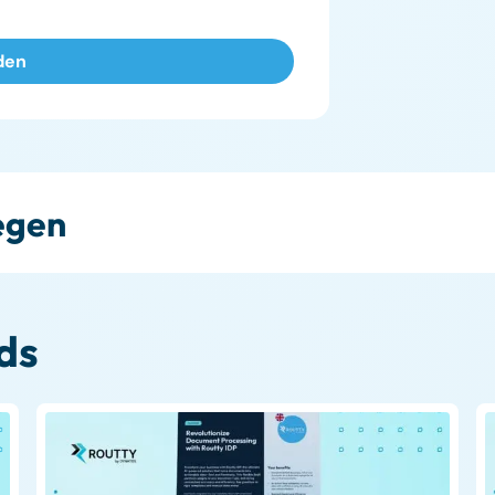
legen
ds