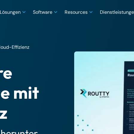
Lösungen
Software
Resources
Dienstleistung
loud-Effizienz
re
e mit
z
 herunter.