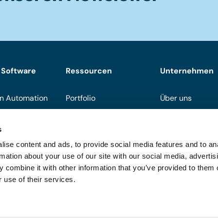
 Software
Ressourcen
Unternehmen
n Automation
Portfolio
Über uns
Downloads
Support
s
Events
Werden Sie Part
ise content and ads, to provide social media features and to an
On demand
Häufig gestellte
rmation about your use of our site with our social media, advertis
 combine it with other information that you’ve provided to them o
Blog
 use of their services.
zeigen