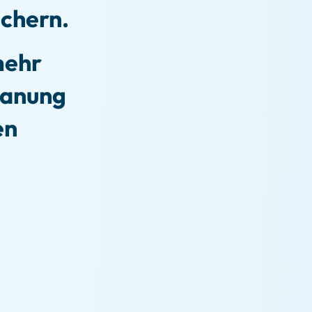
ichern.
mehr
Planung
en