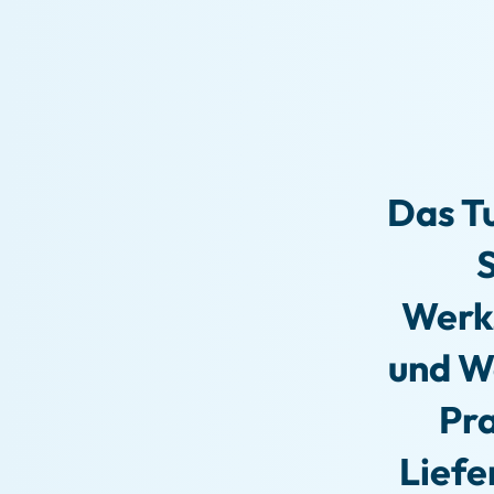
Das T
S
Werk
und Wo
Pra
Liefe