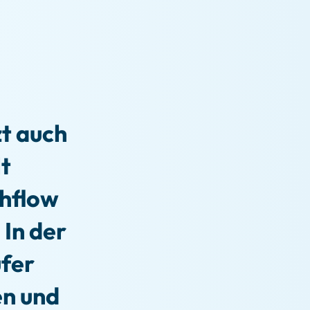
t auch
lt
hflow
 In der
ufer
en und