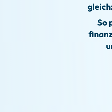
gleich
So 
finanz
u