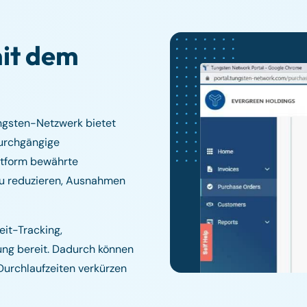
it dem
ngsten-Netzwerk bietet
durchgängige
ttform bewährte
zu reduzieren, Ausnahmen
eit-Tracking,
rung bereit. Dadurch können
Durchlaufzeiten verkürzen