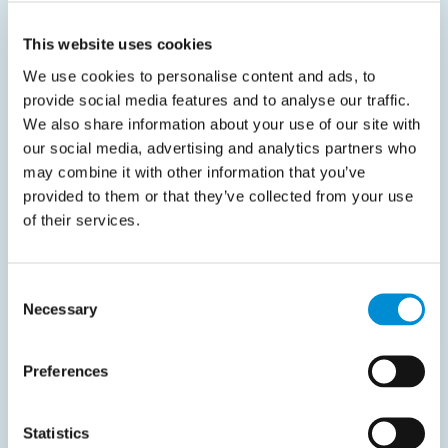
Finanzprozesse?
This website uses cookies
Cloud-Lösungen erhöhen die Effizienz,
We use cookies to personalise content and ads, to
provide social media features and to analyse our traffic.
reduzieren manuellen Aufwand und
We also share information about your use of our site with
bieten eine sichere, skalierbare
our social media, advertising and analytics partners who
Infrastruktur für Finanzabläufe. Sie
may combine it with other information that you’ve
ermöglichen Echtzeit-Reporting,
provided to them or that they’ve collected from your use
nahtlose Datenintegration sowie den
of their services.
standortunabhängigen Zugriff auf
finanzielle Informationen.
Consent
Necessary
Selection
Wie sicher sind Cloud-basierte
Preferences
Plattformen für die
Finanzprozessautomatisierung?
Statistics