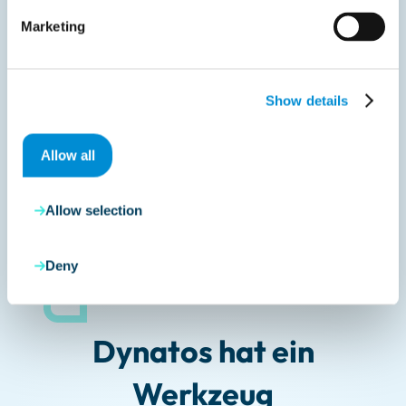
entscheidend, um die einzigartigen
Marketing
betrieblichen Anforderungen von Efteling zu
erfüllen.
Show details
50% Reduzierung
Allow all
der Bearbeitungszeit für Lieferscheine
und Rechnungen
Allow selection
Deny
Dynatos hat ein
Werkzeug