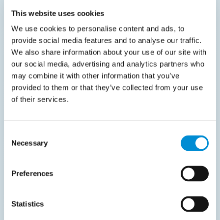
Michiel van der Straten,
This website uses cookies
Anwendungsspezialist/Prozessingenieur
We use cookies to personalise content and ads, to
provide social media features and to analyse our traffic.
We also share information about your use of our site with
Ergebnisse
our social media, advertising and analytics partners who
may combine it with other information that you’ve
Efteling entschied sich für Dynatos aufgrund
provided to them or that they’ve collected from your use
der bestehenden Zufriedenheit mit der
of their services.
ReadSoft Invoices-Lösung. Darüber hinaus
spielte die nachgewiesene Zuverlässigkeit des
Supports von Dynatos eine entscheidende
Consent
Necessary
Selection
Rolle. Zudem unterstrich das Fehlen eines
formellen Lieferantenvergleichs das Vertrauen
Preferences
von Efteling in die laufende Partnerschaft mit
Dynatos. Dieses Vertrauen beruhte auf der
Expertise, Reaktionsfähigkeit und Flexibilität
Statistics
von Dynatos. Folglich waren diese Qualitäten