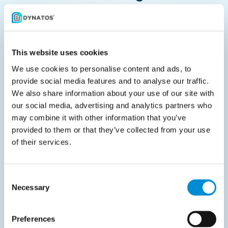
Die Automatisierungssoftware für die
Kreditorenbuchhaltung ist sowohl als On-Premises-
Lösung als auch in der Cloud verfügbar. Dadurch
This website uses cookies
können Rechnungen von überall und über alle Geräte
We use cookies to personalise content and ads, to
hinweg genehmigt, abgelehnt oder zur Bearbeitung
provide social media features and to analyse our traffic.
angefordert werden. Zudem ermöglicht dies den
We also share information about your use of our site with
Zugriff auf Rechnungen und Finanzdaten, um
our social media, advertising and analytics partners who
strategische Geschäftsentscheidungen auf Basis
may combine it with other information that you’ve
genauer Finanzinformationen zu treffen.
provided to them or that they’ve collected from your use
of their services.
Die Automatisierung der
Kreditorenbuchhaltung treibt die digitale
Consent
Transformation im Finanzwesen voran
Necessary
Selection
Sowohl interne als auch externe Entscheidungsträger
erwarten heutzutage von Finanzabteilungen mehr als
Preferences