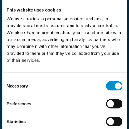
Digitalisieren Sie Routing, Freigaben und
This website uses cookies
Ausnahmebearbeitung, um manuelle Schritte zu
We use cookies to personalise content and ads, to
reduzieren.
provide social media features and to analyse our traffic.
We also share information about your use of our site with
our social media, advertising and analytics partners who
may combine it with other information that you’ve
provided to them or that they’ve collected from your use
of their services.
Datenkontrolle auf ERP‑Niveau
Consent
Necessary
Selection
Sorgen Sie mit Validierungsregeln, Business-Logik und
Audit-Trails für zuverlässige Datenübertragung.
Preferences
Statistics