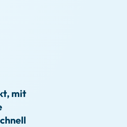
t, mit
e
chnell