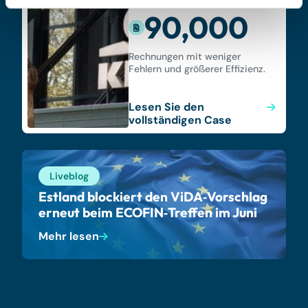
90,000
Rechnungen mit weniger
Fehlern und größerer Effizienz.
Lesen Sie den
vollständigen Case
Liveblog
Estland blockiert den ViDA‑Vorschlag
erneut beim ECOFIN‑Treffen im Juni
Mehr lesen