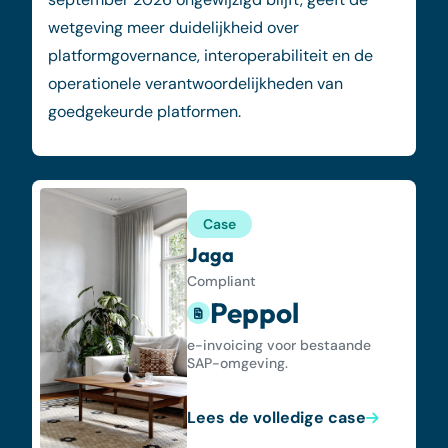
wetgeving meer duidelijkheid over
platformgovernance, interoperabiliteit en de
operationele verantwoordelijkheden van
goedgekeurde platformen.
Case
Jaga
Compliant
Peppol
e-invoicing voor bestaande
SAP-omgeving.
Lees de volledige case