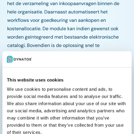
het de verzameling van inkoopaanvragen binnen de
hele organisatie. Daarnaast automatiseert het
workflows voor goedkeuring van aankopen en
kostenallocatie. De module kan indien gewenst ook
worden geïntegreerd met bestaande elektronische
catalogi. Bovendien is de oplossing snel te
implementeren en zeer configureerbaar. Tot slot biedt
het automatische validatie op basis van SAP-
stamgegevens, transactiegegevens en configuratie-
instellingen.
This website uses cookies
We use cookies to personalise content and ads, to
provide social media features and to analyse our traffic.
We also share information about your use of our site with
our social media, advertising and analytics partners who
Veelgestelde vragen
may combine it with other information that you’ve
provided to them or that they’ve collected from your use
of their services.