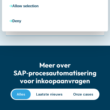
inkoopaanvragen?
Allow selection
Welke rapportagemogelijkheden
Deny
biedt de inkoopordermodule?
Meer over
SAP‑procesautomatisering
voor inkoopaanvragen
Alles
Laatste nieuws
Onze cases