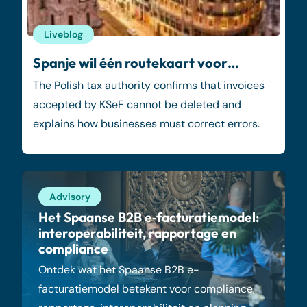
Liveblog
Spanje wil één routekaart voor…
The Polish tax authority confirms that invoices
accepted by KSeF cannot be deleted and
explains how businesses must correct errors.
Advisory
Het Spaanse B2B e‑facturatiemodel:
interoperabiliteit, rapportage en
compliance
Ontdek wat het Spaanse B2B e-
facturatiemodel betekent voor compliance,