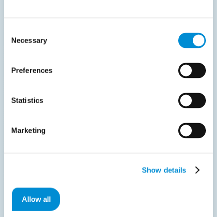
Wat zijn inkoopaanvragen?
Consent
Necessary
Selection
Medewerkers of afdelingen binnen een
organisatie doen formele verzoeken om
Preferences
goederen of diensten aan te schaffen
bij leveranciers. Deze verzoeken, ook
Statistics
wel inkoopaanvragen genoemd,
vormen het startpunt van het
inkoopproces. Ze leiden uiteindelijk tot
Marketing
het aanmaken en versturen van een
inkooporder.
Show details
Hoe werkt het geautomatiseerde
Allow all
goedkeuringsproces van