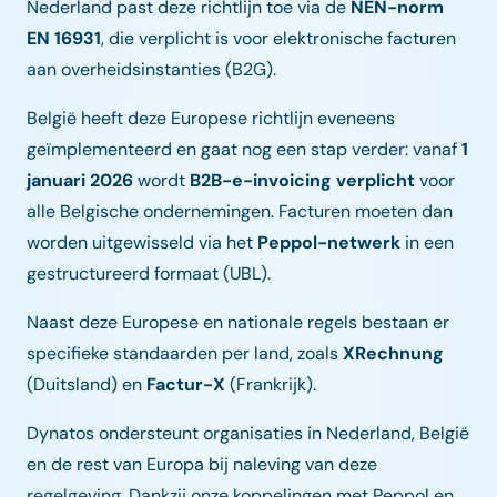
Nederland past deze richtlijn toe via de
NEN-norm
EN 16931
, die verplicht is voor elektronische facturen
aan overheidsinstanties (B2G).
België heeft deze Europese richtlijn eveneens
geïmplementeerd en gaat nog een stap verder: vanaf
1
januari 2026
wordt
B2B-e-invoicing verplicht
voor
alle Belgische ondernemingen. Facturen moeten dan
worden uitgewisseld via het
Peppol-netwerk
in een
gestructureerd formaat (UBL).
Naast deze Europese en nationale regels bestaan er
specifieke standaarden per land, zoals
XRechnung
(Duitsland) en
Factur-X
(Frankrijk).
Dynatos ondersteunt organisaties in Nederland, België
en de rest van Europa bij naleving van deze
regelgeving. Dankzij onze koppelingen met Peppol en