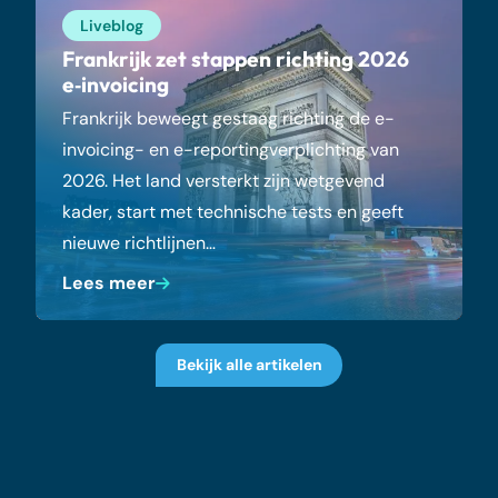
Liveblog
Frankrijk zet stappen richting 2026
e‑invoicing
Frankrijk beweegt gestaag richting de e-
invoicing- en e-reportingverplichting van
2026. Het land versterkt zijn wetgevend
kader, start met technische tests en geeft
nieuwe richtlijnen…
Lees meer
Bekijk alle artikelen