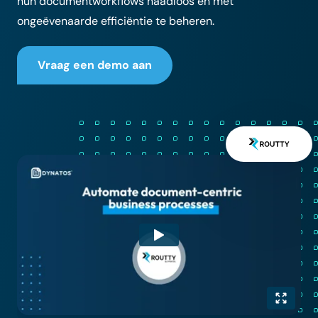
hun documentworkflows naadloos en met
ongeëvenaarde efficiëntie te beheren.
Vraag een demo aan