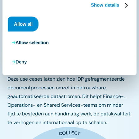
de opgeschoonde data door naar
SAP of
Show details
andere ERP-systemen
.
Impact:
Geautomatiseerde order-to-cash-
Allow all
processen, minder fouten in orderafhandeling
en een snellere omzetrealisatie.
Allow selection
Deny
Deze use cases laten zien hoe IDP gefragmenteerde
documentprocessen omzet in betrouwbare,
geautomatiseerde datastromen. Dit helpt Finance-,
Operations- en Shared Services-teams om minder
tijd te besteden aan handmatig werk, de datakwaliteit
te verhogen en internationaal op te schalen.