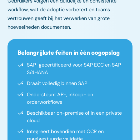
Gebruikers volgen een duidelijke en consistente
workflow, wat de adoptie verbetert en teams
vertrouwen geeft bij het verwerken van grote
hoeveelheden documenten.
Belangrijkste feiten in één oogopslag
SAP-gecertificeerd voor SAP ECC en SAP
S/4HANA
Draait volledig binnen SAP
Ondersteunt AP-, inkoop- en
orderworkflows
Beschikbaar on-premise of in een private
cloud
Integreert bovendien met OCR en
regelgestuurde validatie