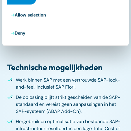
krachtige oplossing voor
het automatiseren van
Allow selection
documentverwerking en
Deny
workflowbeheer.
Technische mogelijkheden
Werk binnen SAP met een vertrouwde SAP-look-
and-feel, inclusief SAP Fiori.
De oplossing blijft strikt gescheiden van de SAP-
standaard en vereist geen aanpassingen in het
SAP-systeem (ABAP Add-On).
Hergebruik en optimalisatie van bestaande SAP-
infrastructuur resulteert in een lage Total Cost of