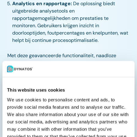
Analytics en rapportage:
De oplossing biedt
uitgebreide analysetools en
rapportagemogelijkheden om prestaties te
monitoren. Gebruikers krijgen inzicht in
doorlooptijden, foutpercentages en knelpunten, wat
helpt bij continue procesoptimalisatie.
Met deze geavanceerde functionaliteit, naadloze
integraties en potentieel voor kostenbesparing en
efficiëntieverbetering vormt de oplossing een sterke
waardepropositie voor organisaties die hun processen
willen stroomlijnen en groei willen realiseren.
This website uses cookies
We use cookies to personalise content and ads, to
provide social media features and to analyse our traffic.
We also share information about your use of our site with
our social media, advertising and analytics partners who
may combine it with other information that you’ve
provided to them or that they’ve collected from your use