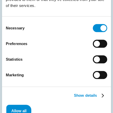
of their services.
Consent
Necessary
Selection
Preferences
Statistics
Marketing
Tungsten Process
Show details
Director biedt een
Allow all