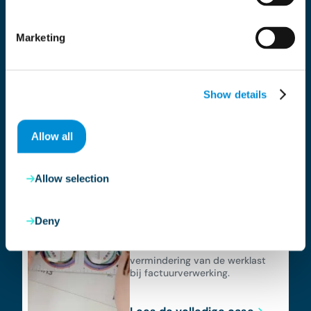
All
Latest news
Our Cases
Marketing
Show details
Geen resultaten gevonden.
Allow all
Case
Allow selection
Topcon Healthcare
We realiseerden een
Deny
grote
vermindering van de werklast
bij factuurverwerking.