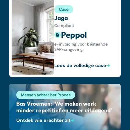
Case
Jaga
Compliant
Peppol
e-invoicing voor bestaande
SAP-omgeving.
Lees de volledige case
Mensen achter het Proces
Bas Vroemen: ‘We maken werk
minder repetitief en meer uitdagend’
Ontdek wie erachter zit