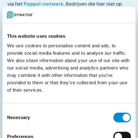
via het
Peppol-netwerk
. Bedrijven die hier niet op
voorbereid zijn, lopen het risico op fouten,
vertragingen of zelfs boetes.
Naast dit B2B-mandaat geldt al langer de verplichting
This website uses cookies
voor B2G-facturen (leveranciers aan de overheid). De
We use cookies to personalise content and ads, to
komende maanden zijn dus cruciaal om processen
provide social media features and to analyse our traffic.
tijdig te digitaliseren en compliant te maken. Door nu
We also share information about your use of our site with
our social media, advertising and analytics partners who
een toekomstbestendige e-invoicingoplossing te
may combine it with other information that you’ve
implementeren, voorkomt u last-minute stress en
provided to them or that they’ve collected from your use
profiteert u meteen van snellere verwerking, lagere
of their services.
kosten en betere datakwaliteit.
Wilt u meer informatie over Peppol?
Consent
Necessary
Selection
Download de Peppol datasheet
Preferences