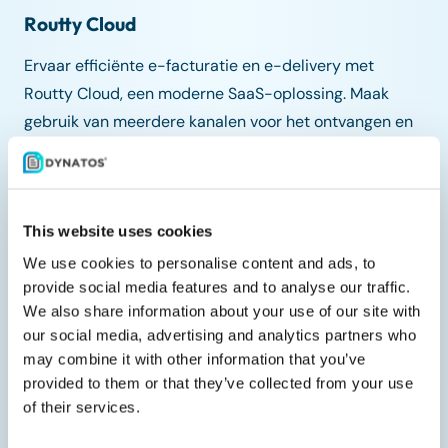
Routty Cloud
Ervaar efficiënte e-facturatie en e-delivery met
Routty Cloud, een moderne SaaS-oplossing. Maak
gebruik van meerdere kanalen voor het ontvangen en
verzenden van e-facturen, waaronder standaarden
zoals UBL en Peppol BIS, NemHandel, ZUGFeRD en
meer. Routty Cloud ondersteunt ook conforme e-
This website uses cookies
facturatiediensten voor diverse overheidsportalen en
internationale regelgeving.
We use cookies to personalise content and ads, to
provide social media features and to analyse our traffic.
E-facturatie in de cloud
We also share information about your use of our site with
our social media, advertising and analytics partners who
may combine it with other information that you’ve
provided to them or that they’ve collected from your use
of their services.