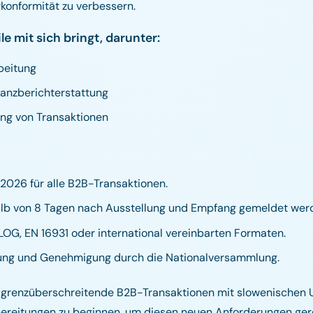
konformität zu verbessern.
le mit sich bringt, darunter:
beitung
nanzberichterstattung
ung von Transaktionen
 2026 für alle B2B-Transaktionen.
b von 8 Tagen nach Ausstellung und Empfang gemeldet wer
G, EN 16931 oder international vereinbarten Formaten.
ung und Genehmigung durch die Nationalversammlung.
er grenzüberschreitende B2B-Transaktionen mit slowenischen
Vorbereitungen zu beginnen, um diesen neuen Anforderungen ge