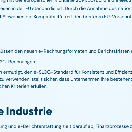
ng mit der europäischen Richtlinie 2014/55/EU, die die elekt
esen in der EU standardisiert. Durch die Annahme des natio
Slowenien die Kompatibilität mit den breiteren EU-Vorschrif
üssen den neuen e-Rechnungsformaten und Berichtsfristen 
r B2C-Rechnungen.
ermutigt, den e-SLOG-Standard für Konsistenz und Effizienz
te zu verwenden, stellt sicher, dass Unternehmen ihre besteh
hen Kriterien erfüllen.
 Industrie
ung und e-Berichterstattung zielt darauf ab, Finanzprozesse z