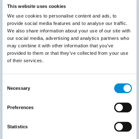
Formaten und Übertragungskanälen
This website uses cookies
Abgleich der britischen Vorbereitungen mit
We use cookies to personalise content and ads, to
anderen laufenden e-Invoicing-Projekten
provide social media features and to analyse our traffic.
Bewertung interner Systeme und ERP-
We also share information about your use of our site with
Integrationen für zukünftige Compliance
our social media, advertising and analytics partners who
may combine it with other information that you’ve
Frühzeitige Zusammenarbeit mit Lösungspartnern
provided to them or that they’ve collected from your use
für Tests und Onboarding
of their services.
Consent
Teile es mit deinen Kollegen
Necessary
Selection
Preferences
Statistics
Verwandte Dokumente