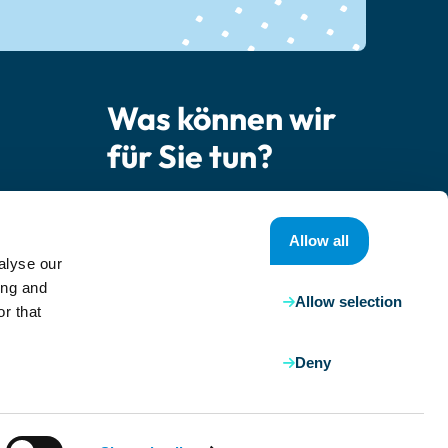
Was können wir
für Sie tun?
Kontaktieren Sie uns
Allow all
ner
alyse our
 Fragen
ing and
Allow selection
r that
Deny