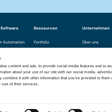
 Software
Ressourcen
Unternehmen
n Automation
Portfolio
Über uns
Downloads
Support
s
Events
Werden Sie Part
ise content and ads, to provide social media features and to an
On demand
Häufig gestellte
rmation about your use of our site with our social media, advertis
 combine it with other information that you’ve provided to them o
Blog
 use of their services.
zeigen