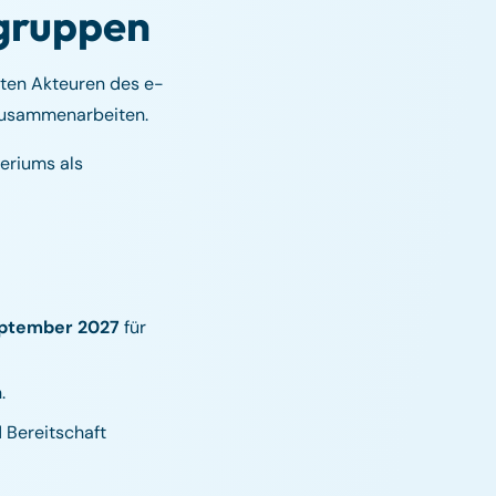
ngruppen
sten Akteuren des e-
zusammenarbeiten.
eriums als
eptember 2027
für
.
 Bereitschaft