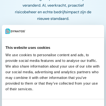
veranderd. AI, veerkracht, proactief
risicobeheer en echte bedrijfsimpact zijn de
nieuwe standaard.
Deze bootcamp helpt je die kloof te dichten
door je operating model verder te
ontwikkelen en risicobeheer te versterken
This website uses cookies
voor de eisen van morgen.
We use cookies to personalise content and ads, to
provide social media features and to analyse our traffic.
Agenda
We also share information about your use of our site with
our social media, advertising and analytics partners who
may combine it with other information that you’ve
provided to them or that they’ve collected from your use
9:00 – 9:30
| Ontvangst
of their services.
Dynatos Nederland, hoofdkantoor
Consent