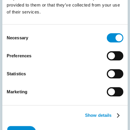
Officiële bron:
Lees de volledige aankondiging van de
provided to them or that they’ve collected from your use
Griekse IAPR
.
of their services.
Consent
Deel met uw netwerk
Necessary
Selection
Preferences
Statistics
Gerelateerde documenten
Marketing
Show details