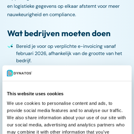
en logistieke gegevens op elkaar afstemt voor meer
nauwkeurigheid en compliance.
Wat bedrijven moeten doen
Bereid je voor op verplichte e-invoicing vanaf
februari 2026, afhankelijk van de grootte van het
bedrijf.
Controleer of ERP- en boekhoudsystemen
compatibel zijn met myDATA en gecertificeerde
dienstverleners.
This website uses cookies
Overweeg vroege implementatie om te profiteren
van fiscale voordelen en een soepelere overgang.
We use cookies to personalise content and ads, to
provide social media features and to analyse our traffic.
Blijf op de hoogte van technische richtlijnen van
We also share information about your use of our site with
de IAPR en het Ministerie van Economie.
our social media, advertising and analytics partners who
may combine it with other information that you’ve