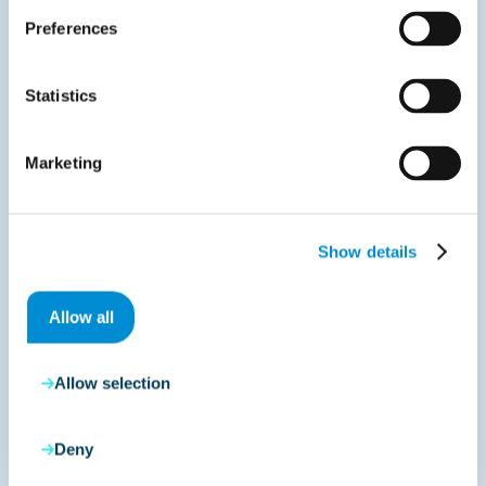
Gerelateerde documenten
Preferences
Statistics
Marketing
Show details
Allow all
Liveblog
Allow selection
december 4, 2025
België verduidelijkt zijn B2B
Deny
e‑invoicingplicht voor 2026