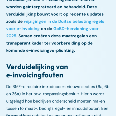
worden geïnterpreteerd en behandeld. Deze
verduidelijking bouwt voort op recente updates
zoals de
wijzigingen in de Duitse belastingregels
voor e-invoicing
en de
GoBD-herziening voor
2025
. Samen creëren deze maatregelen een
transparant kader ter voorbereiding op de
komende e-invoicingverplichting.
Verduidelijking van
e‑invoicingfouten
De BMF-circulaire introduceert nieuwe secties (6a, 6b
en 35a) in het btw-toepassingsbesluit. Hierin wordt
uitgelegd hoe bedrijven onderscheid moeten maken
tussen formaat-, bedrijfsregel- en inhoudsfouten. Een
formaatfout
ontstaat wanneer een e-factuur niet