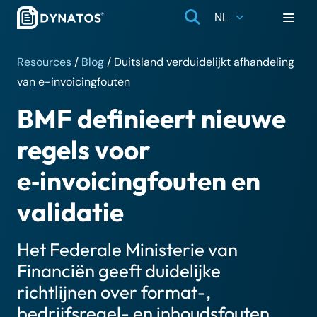
NL
Resources
/
Blog
/
Duitsland verduidelijkt afhandeling
van e-invoicingfouten
BMF definieert nieuwe
regels voor
e‑invoicingfouten en
validatie
Het Federale Ministerie van
Financiën geeft duidelijke
richtlijnen over format-,
bedrijfsregel- en inhoudsfouten