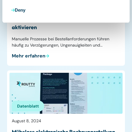
März 19, 2025
Deny
Effiziente Bestellanforderungen in SAP
aktivieren
Manuelle Prozesse bei Bestellanforderungen führen
häufig zu Verzögerungen, Ungenauigkeiten und…
Mehr erfahren
Datenblatt
August 8, 2024
Mühelose elektronische Rechnungsstellung