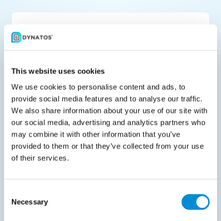
Teile es mit deinen Kollegen
This website uses cookies
We use cookies to personalise content and ads, to
Verwandte Dokumente
provide social media features and to analyse our traffic.
We also share information about your use of our site with
our social media, advertising and analytics partners who
may combine it with other information that you’ve
provided to them or that they’ve collected from your use
of their services.
Advisory
Consent
Juni 8, 2021
Necessary
Selection
Moving to the cloud, what’s in it for you?