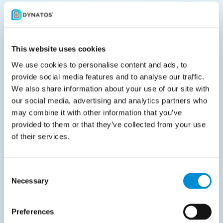
Die dauerhafte Rolle von OCR
Auch wenn immer mehr Dokumente vollständig
digitalisiert werden, ist Bernier überzeugt, dass OCR
This website uses cookies
weiterhin seinen Platz hat. „Wir sprechen oft über E-
We use cookies to personalise content and ads, to
Rechnungen und strukturierte Formate, aber in der
provide social media features and to analyse our traffic.
Praxis arbeiten viele Organisationen immer noch mit
We also share information about your use of our site with
our social media, advertising and analytics partners who
gescannten PDFs, alten Layouts oder sogar
may combine it with other information that you’ve
handschriftlichen Eingaben“, sagt er. „Dort bleibt OCR
provided to them or that they’ve collected from your use
unverzichtbar. Es ist zwar nicht perfekt, aber es
of their services.
entwickelt sich ständig weiter. Und es wird immer ein
Teil des Puzzles bleiben, um alle Dokumenttypen für
Consent
die Automatisierung zugänglich zu machen.“
Necessary
Selection
Preferences