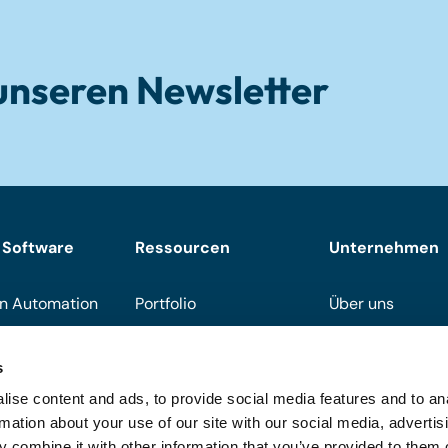
unseren Newsletter
 Software
Ressourcen
Unternehmen
n Automation
Portfolio
Über uns
Downloads
Support
s
Events
Werden Sie Part
ise content and ads, to provide social media features and to an
On demand
Häufig gestellte
rmation about your use of our site with our social media, advertis
 combine it with other information that you’ve provided to them o