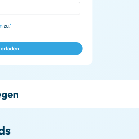
n
zu.
*
legen
ds