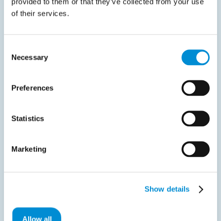
provided to them or that they’ve collected from your use
of their services.
Datasheet
Consent
maart 19, 2025
Necessary
Selection
Efficiënter orderaanvragen verwerken in
SAP
Preferences
Handmatige processen voor inkoopaanvragen kunnen
leiden tot vertragingen, onnauwkeurigheden en…
Statistics
Start download
Marketing
Show details
Allow all