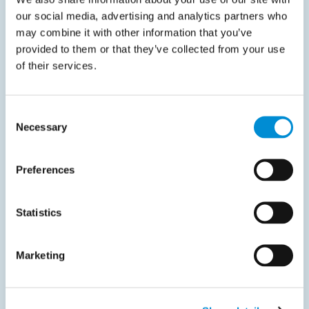
our social media, advertising and analytics partners who
may combine it with other information that you’ve
provided to them or that they’ve collected from your use
of their services.
Datasheet
Consent
Necessary
Selection
maart 19, 2025
Stroomlijn je workflow met
Preferences
geautomatiseerde orderbevestigingen
Statistics
Met Process Director voor Orderbevestigingen van
Tungsten Automation automatiseer je…
Start download
Marketing