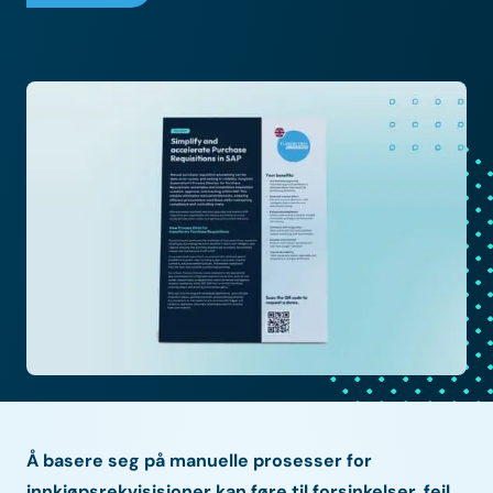
Å basere seg på manuelle prosesser for
innkjøpsrekvisisjoner kan føre til forsinkelser, feil