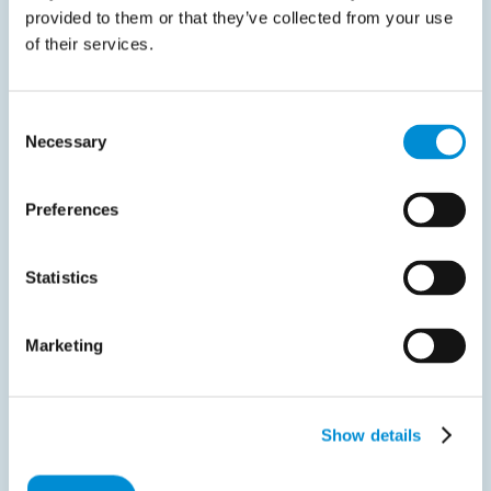
provided to them or that they’ve collected from your use
of their services.
Consent
Necessary
Selection
Datasheet
januar 27, 2025
Preferences
XRechnung og ZUGFeRD: Moderne
e‑faktureringsstandarder i Tyskland
Statistics
Er du klar til å forenkle etterlevelse og akselerere dine…
Marketing
Start download
Show details