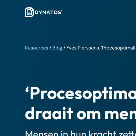
Resources
/
Blog
/
Yves Pierssens: ‘Procesoptimal
‘Procesoptima
draait om men
Mensen in hun kracht zet