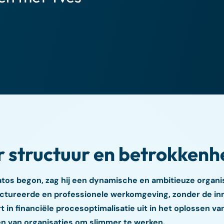
 structuur en betrokkenh
atos begon, zag hij een dynamische en ambitieuze organis
ructureerde en professionele werkomgeving, zonder de in
t in financiële procesoptimalisatie uit in het oplossen va
en van organisaties om slimmer te werken.