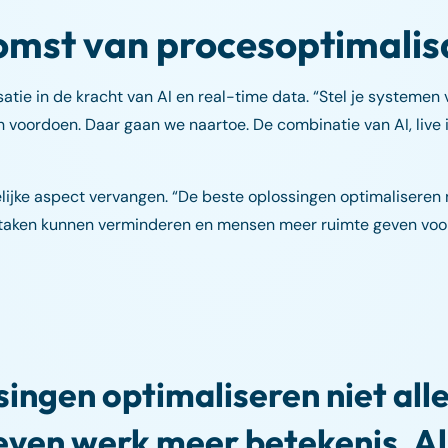
omst van procesoptimalis
tie in de kracht van AI en real-time data. “Stel je systemen v
 voordoen. Daar gaan we naartoe. De combinatie van AI, live 
lijke aspect vervangen. “De beste oplossingen optimaliseren 
e taken kunnen verminderen en mensen meer ruimte geven voo
singen optimaliseren niet all
even werk meer betekenis. A