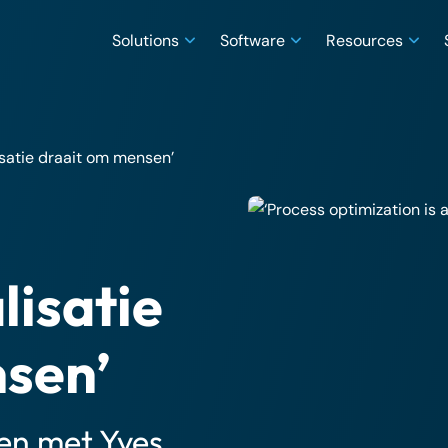
Solutions
Software
Resources
isatie draait om mensen’
lisatie
sen’
ten met Yves