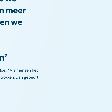
en meer
ken we
m’
doel. “Als mensen het
etrokken. Dán gebeurt