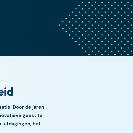
eid
atie. Door de jaren
novatieve geest te
n uitdagingen, het