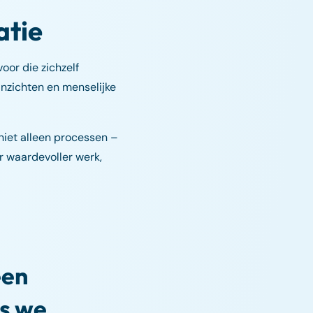
atie
oor die zichzelf
inzichten en menselijke
niet alleen processen –
r waardevoller werk,
een
ls we