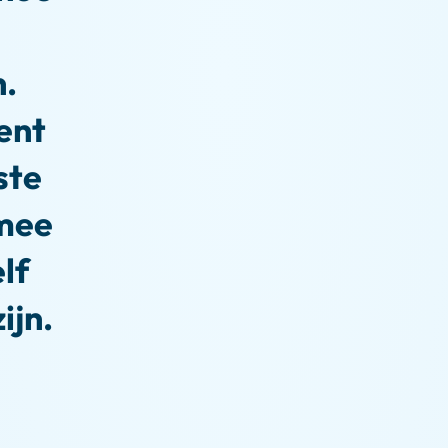
.
ent
ste
mee
elf
ijn.