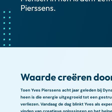
Pierssens.
Waarde creëren door
Toen Yves Pierssens acht jaar geleden bij Dyn
heen is die energie uitgegroeid tot een gest
verliezen. Vandaag de dag blinkt Yves als exper
vinden van creatieve oplossingen en het help