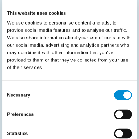
invoicing en gedematerialiseerde boekhouding zijn
gepubliceerd door de FOD Financiën en beschikbaar
This website uses cookies
via de officiële FISCONET plus-kanalen.
We use cookies to personalise content and ads, to
provide social media features and to analyse our traffic.
Wijzigingen die bedrijven
We also share information about your use of our site with
our social media, advertising and analytics partners who
moeten doorvoeren of
may combine it with other information that you’ve
controleren
provided to them or that they’ve collected from your use
of their services.
Bevestigen dat alle B2B-btw-facturen
elektronisch en conform worden opgesteld
Consent
Nakijken of processen aansluiten op Belgische
Necessary
Selection
wetgeving en richtlijnen
Zorgen voor verzending via een erkend netwerk
Preferences
zoals Peppol
Boekhoudprocessen afstemmen op
Statistics
gedematerialiseerde bewaarplichten