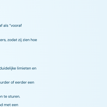
f als “vooraf
s, zodat zij zien hoe
duidelijke limieten en
urder of eerder een
n te sturen.
and met een