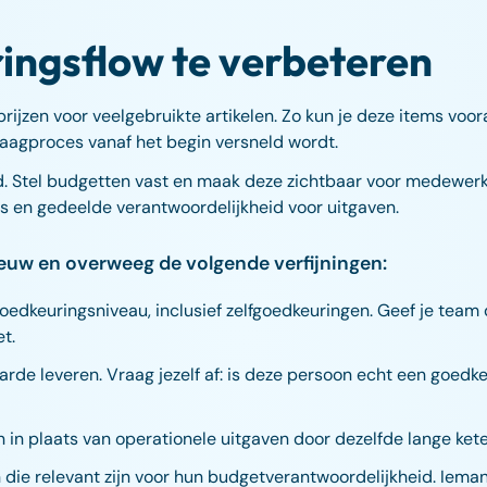
ringsflow te verbeteren
jzen voor veelgebruikte artikelen. Zo kun je deze items voora
aagproces vanaf het begin versneld wordt.
. Stel budgetten vast en maak deze zichtbaar voor medewerker
es en gedeelde verantwoordelijkheid voor uitgaven.
euw en overweeg de volgende verfijningen:
goedkeuringsniveau, inclusief zelfgoedkeuringen. Geef je team 
t.
e leveren. Vraag jezelf af: is deze persoon echt een goedke
 in plaats van operationele uitgaven door dezelfde lange kete
 die relevant zijn voor hun budgetverantwoordelijkheid. Iem