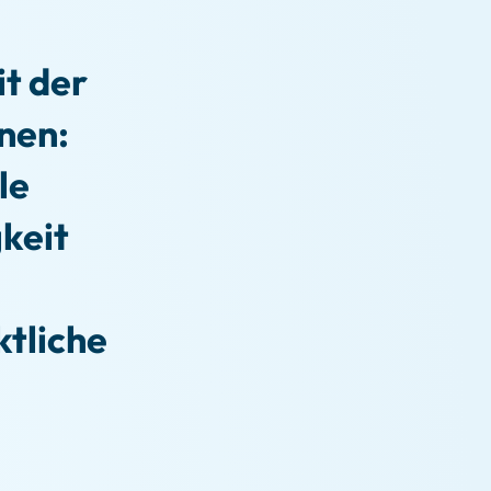
t der
nen:
le
keit
tliche