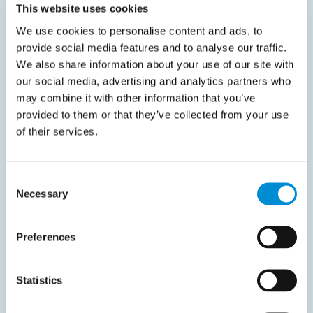
This website uses cookies
El módulo de Notas de Entrega
We use cookies to personalise content and ads, to
automatiza el procesamiento y la
provide social media features and to analyse our traffic.
gestión de las notas de entrega,
We also share information about your use of our site with
asegurando precisión, cumplimiento y
our social media, advertising and analytics partners who
eficiencia al verificar los bienes y
may combine it with other information that you’ve
provided to them or that they’ve collected from your use
servicios recibidos contra las órdenes
of their services.
de compra.
Consent
¿Cómo mejora la precisión el
Necessary
Selection
módulo de Notas de Entrega?
Preferences
¿Cómo mejora el módulo la
eficiencia operativa?
Statistics