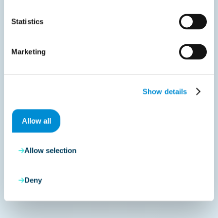
Statistics
Marketing
Deel met uw netwerk
Show details
Allow all
Gerelateerde downloads
Allow selection
Deny
Geen resultaten gevonden.