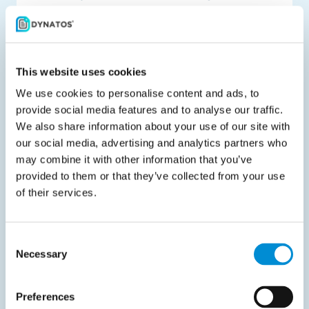
Je voornaam
*
Je achternaam
*
This website uses cookies
We use cookies to personalise content and ads, to
provide social media features and to analyse our traffic.
Je e-mailadres
*
We also share information about your use of our site with
our social media, advertising and analytics partners who
may combine it with other information that you’ve
Je telefoonnummer
*
provided to them or that they’ve collected from your use
of their services.
Bedrijfsnaam
*
Consent
Necessary
Selection
Ik ga akkoord met de
privacy
voorwaarden
.
*
Preferences