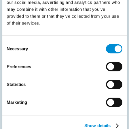
our social media, advertising and analytics partners who
may combine it with other information that you’ve
provided to them or that they’ve collected from your use
of their services.
News
Consent
november 28, 2017
Necessary
Selection
Dynatos erkend als Preferred Service
Provider Partner EMEA door Tungsten
Preferences
Dynatos is sinds 2006 reseller van Tungsten ReadSoft
en heeft…
Statistics
Lees meer
Marketing
Show details