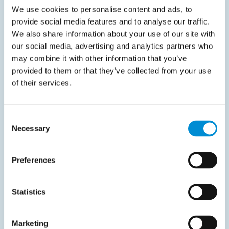
We use cookies to personalise content and ads, to
provide social media features and to analyse our traffic.
We also share information about your use of our site with
Liveblog
our social media, advertising and analytics partners who
may combine it with other information that you’ve
julio 30, 2026
provided to them or that they’ve collected from your use
of their services.
Luxemburgo presenta la facturación
electrónica B2B obligatoria desde 2028
Consent
The Polish tax authority confirms that invoices accepted
Necessary
Selection
by KSeF…
Leer más
Preferences
Statistics
Marketing