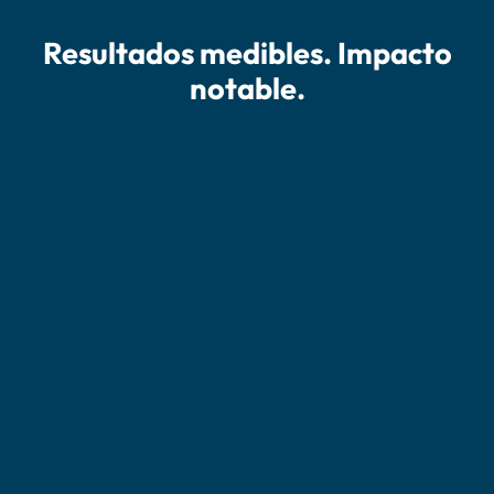
Resultados medibles. Impacto
notable.
Case
Efteling
Logramos una reducción del
50%
en el tiempo de procesamiento de
notas de entrega y facturas.
Lee el caso completo