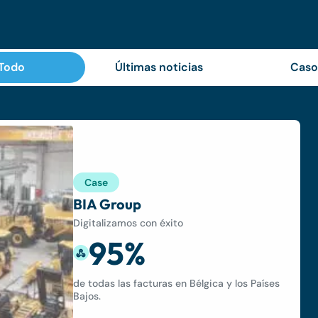
Todo
Últimas noticias
Caso
Case
BIA Group
Digitalizamos con éxito
95%
de todas las facturas en Bélgica y los Países
Bajos.