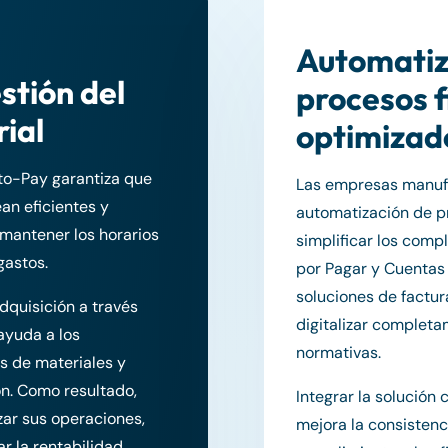
Automatiz
stión del
procesos f
ial
optimizad
to-Pay garantiza que
Las empresas manufa
an eficientes y
automatización de pr
a mantener los horarios
simplificar los comp
gastos.
por Pagar y Cuentas
soluciones de factur
dquisición a través
digitalizar completa
ayuda a los
normativas.
os de materiales y
ón. Como resultado,
Integrar la solución
zar sus operaciones,
mejora la consistenci
ar la rentabilidad