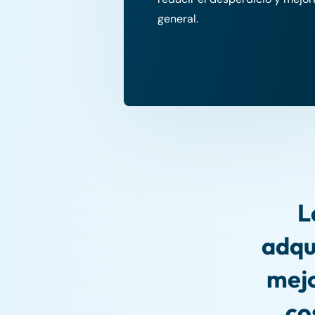
general.
L
adqui
mejo
co