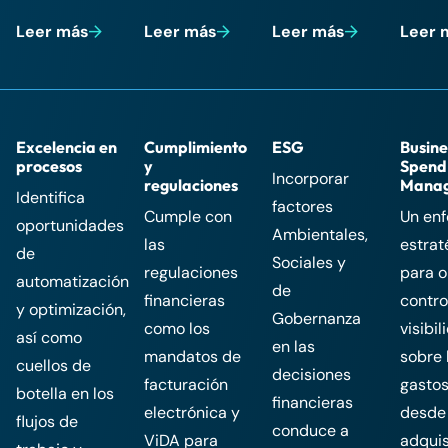
Leer más
Leer más
Leer más
Leer 
Excelencia en
Cumplimiento
ESG
Busine
procesos
y
Spend
Incorporar
regulaciones
Mana
Identifica
factores
Cumple con
Un en
oportunidades
Ambientales,
las
estrat
de
Sociales y
regulaciones
para o
automatización
de
financieras
contro
y optimización,
Gobernanza
como los
visibil
así como
en las
mandatos de
sobre 
cuellos de
decisiones
facturación
gastos
botella en los
financieras
electrónica y
desde 
flujos de
conduce a
ViDA para
adquis