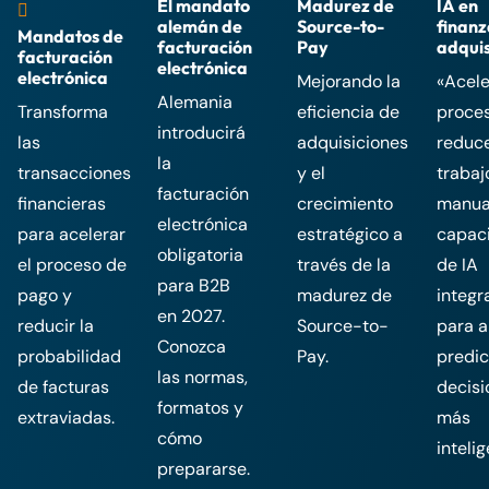
El mandato
Madurez de
IA en
alemán de
Source-to-
finanz
Mandatos de
facturación
Pay
adquis
facturación
electrónica
electrónica
Mejorando la
«Acele
Alemania
Transforma
eficiencia de
proce
introducirá
las
adquisiciones
reduce
la
transacciones
y el
trabaj
facturación
financieras
crecimiento
manua
electrónica
para acelerar
estratégico a
capac
obligatoria
el proceso de
través de la
de IA
para B2B
pago y
madurez de
integr
en 2027.
reducir la
Source-to-
para a
Conozca
probabilidad
Pay.
predic
las normas,
de facturas
decisi
formatos y
extraviadas.
más
cómo
intelig
prepararse.