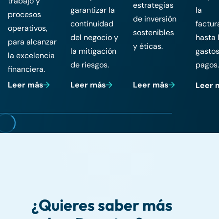
trabajo y
estrategias
garantizar la
la
procesos
de inversión
continuidad
factur
operativos,
sostenibles
del negocio y
hasta 
para alcanzar
y éticas.
la mitigación
gastos
la excelencia
de riesgos.
pagos.
financiera.
Leer más
Leer más
Leer más
Leer 
¿Quieres saber más