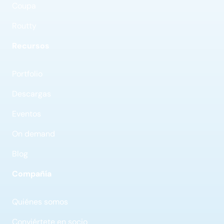
Coupa
Routty
Recursos
Portfolio
Descargas
Eventos
On demand
Blog
Compañía
Quiénes somos
Conviértete en socio