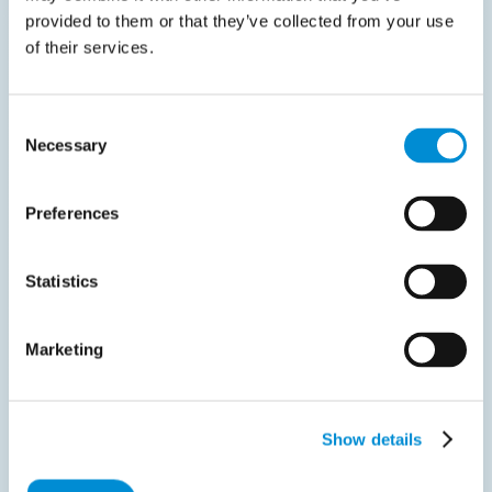
provided to them or that they’ve collected from your use
compras?
of their services.
Las confirmaciones de pedido son
Consent
documentos esenciales que verifican
Necessary
Selection
los detalles de las compras realizadas
por una organización, asegurando
Preferences
precisión, transparencia y
responsabilidad dentro del proceso de
Statistics
compras.
Marketing
¿Cómo maneja el sistema las
discrepancias en las
confirmaciones de pedido?
Show details