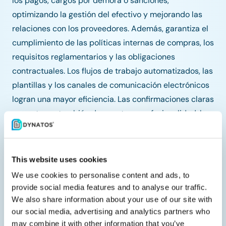
los pagos, cargos por demora o sanciones,
optimizando la gestión del efectivo y mejorando las
relaciones con los proveedores. Además, garantiza el
cumplimiento de las políticas internas de compras, los
requisitos reglamentarios y las obligaciones
contractuales. Los flujos de trabajo automatizados, las
plantillas y los canales de comunicación electrónicos
logran una mayor eficiencia. Las confirmaciones claras
y oportunas también demuestran profesionalidad, lo
que anima a los proveedores a priorizar los pedidos. Y
todo esto completamente integrado en SAP.
This website uses cookies
Preguntas frecuentes
We use cookies to personalise content and ads, to
provide social media features and to analyse our traffic.
We also share information about your use of our site with
¿Qué son las confirmaciones de
our social media, advertising and analytics partners who
pedido en el proceso de
may combine it with other information that you’ve