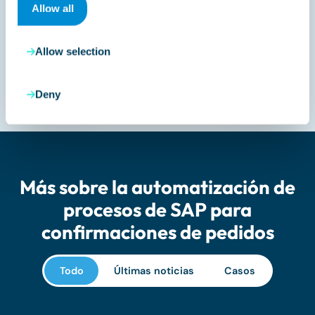
Allow all
¿Puede el módulo de
confirmación de pedido
Allow selection
integrarse con los sistemas ERP
existentes?
Deny
Más sobre la automatización de
procesos de SAP para
confirmaciones de pedidos
Todo
Últimas noticias
Casos