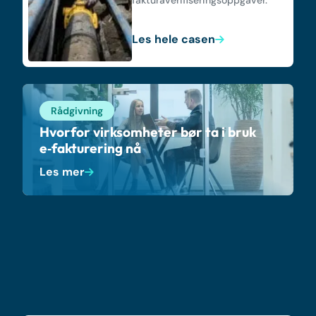
Les hele casen
Rådgivning
Hvorfor virksomheter bør ta i bruk
e‑fakturering nå
Les mer