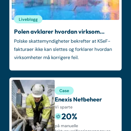
Liveblogg
Polen avklarer hvordan virksom…
Polske skattemyndigheter bekrefter at KSeF-
fakturaer ikke kan slettes og forklarer hvordan
virksomheter må korrigere feil.
Case
Enexis Netbeheer
Vi sparte
20%
på manuelle
fakturaverifiseringsoppgaver.