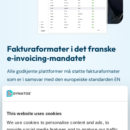
Fakturaformater i det franske
e‑invoicing‑mandatet
Alle godkjente plattformer må støtte fakturaformater
som er i samsvar med den europeiske standarden EN
16931.
Støttede fakturaformater:
UBL 2.1
This website uses cookies
We use cookies to personalise content and ads, to
UN/CEFACT CII
provide social media features and to analyse our traffic.