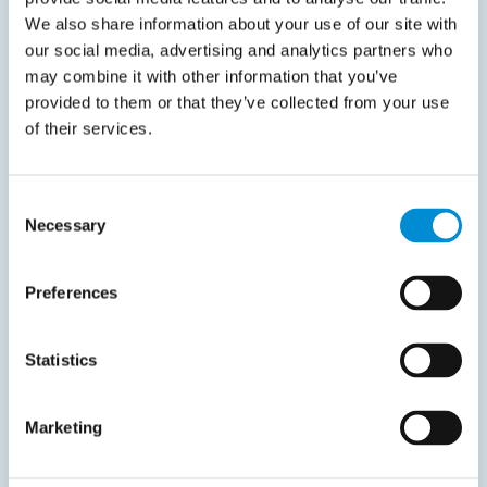
Factur-X (hybridformat basert på PDF/A-3 med
We also share information about your use of our site with
innebygd EN 16931 XML)
our social media, advertising and analytics partners who
may combine it with other information that you’ve
Andre elektroniske formater, som EDI, kan fortsatt
provided to them or that they’ve collected from your use
benyttes dersom de nødvendige skattedataene kan
of their services.
hentes ut og rapporteres korrekt.
Etterlevelse krever mer enn korrekt fakturainnhold.
Consent
Necessary
Selection
Virksomheter må også håndtere statuser gjennom
fakturaens livssyklus, rutingsinformasjon for
fakturalevering og strukturerte data for e-reporting.
Preferences
Statistics
Marketing