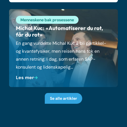
Menneskene bak prosessene
Michal Kuc: «Automatiserer du rot,
får du rot»
En gang vurderte Michal Kuc å bli partikkel-
og kvantefysiker, men reisen hans tok en
annen retning. I dag, som erfaren SAP-
konsulent og lidenskapelig…
Les mer
Se alle artikler