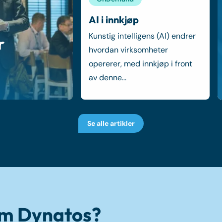
AI i innkjøp
Kunstig intelligens (AI) endrer
r
hvordan virksomheter
opererer, med innkjøp i front
av denne…
Se alle artikler
 om Dynatos?