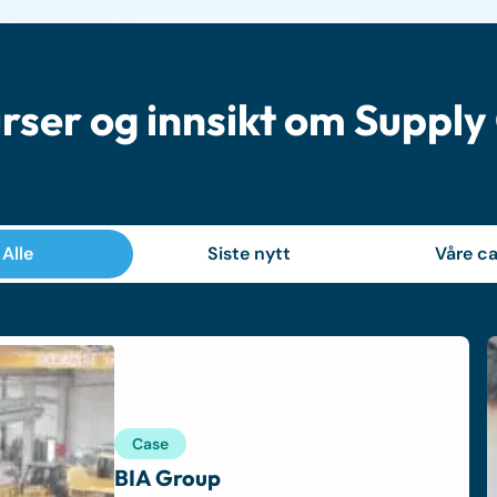
rser og innsikt om Supply
Alle
Siste nytt
Våre ca
Case
BIA Group