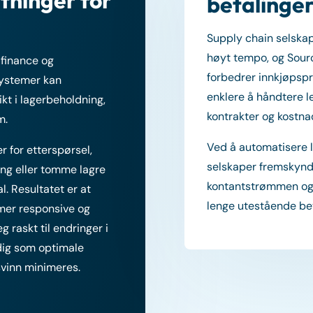
betalinge
Supply chain selska
høyt tempo, og Sour
 finance og
forbedrer innkjøpsp
ystemer kan
enklere å håndtere l
kt i lagerbeholdning,
kontrakter og kostnad
m.
Ved å automatisere 
r for etterspørsel,
selskaper fremskynd
ing eller tomme lagre
kontantstrømmen og r
al. Resultatet er at
lenge utestående bet
 mer responsive og
eg raskt til endringer i
ig som optimale
svinn minimeres.