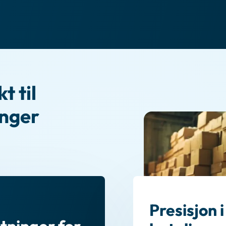
t til
inger
Presisjon i
tninger for