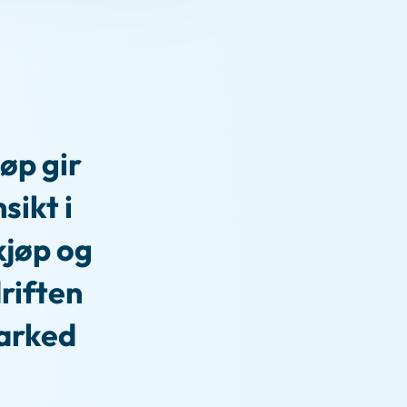
øp gir
sikt i
kjøp og
riften
marked