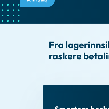
Kom i gang
Fra lagerinnsik
raskere betal
Smartere beslu