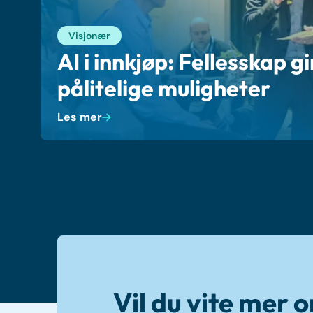
Visjonær
AI i innkjøp: Fellesskap gi
pålitelige muligheter
Les mer
Vil du vite mer