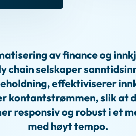
atisering av finance og innkj
y chain selskaper sanntidsinn
eholdning, effektiviserer inn
er kontantstrømmen, slik at d
mer responsiv og robust i et 
med høyt tempo.