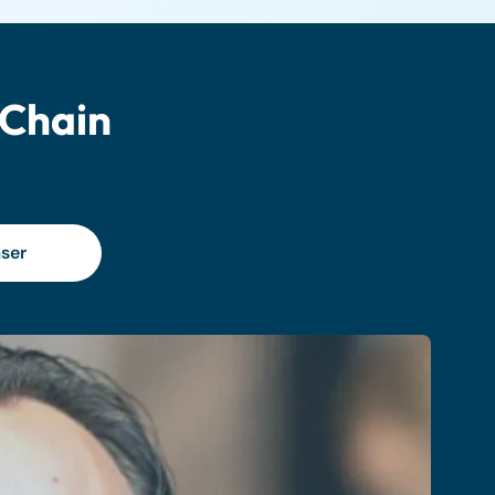
 Chain
ser