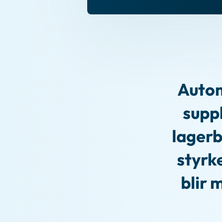
Autom
suppl
lagerb
styrk
blir 