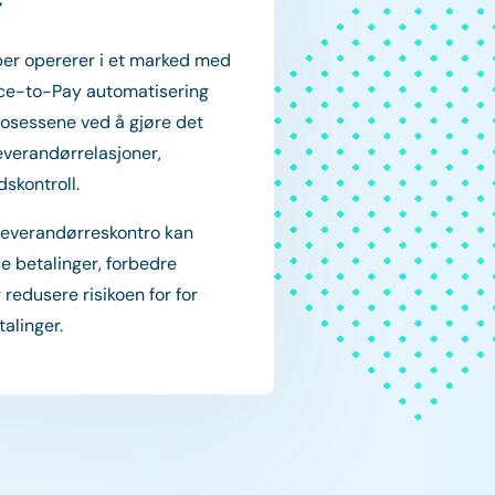
r
per opererer i et marked med
ce-to-Pay automatisering
rosessene ved å gjøre det
everandørrelasjoner,
skontroll.
leverandørreskontro kan
e betalinger, forbedre
edusere risikoen for for
alinger.