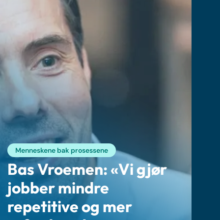
Menneskene bak prosessene
Bas Vroemen: «Vi gjør
jobber mindre
repetitive og mer