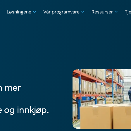
Løsningene
Vår programvare
Ressurser
Tj
in mer
 og innkjøp.