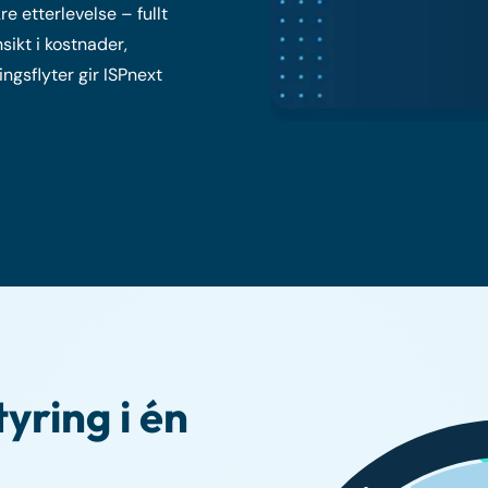
e etterlevelse – fullt
ikt i kostnader,
ngsflyter gir ISPnext
yring i én