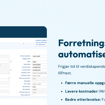
Forretning
automatis
Frigjør tid til verdiskapen
ISPnext.
Færre manuelle oppg
Lavere kostnader:
Min
Bedre etterlevelse:
Fu