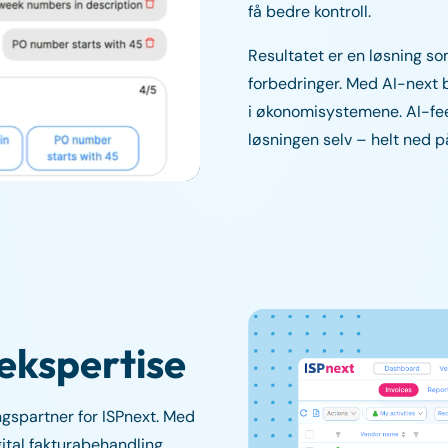
få bedre kontroll.
Resultatet er en løsning s
forbedringer. Med AI-next 
i økonomisystemene. AI-fee
løsningen selv – helt ned 
ekspertise
ngspartner for ISPnext. Med
gital fakturabehandling