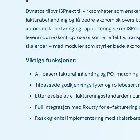
Dynatos tilbyr ISPnext til virksomheter som ønsker
fakturabehandling og få bedre økonomisk oversikt. F
automatisk bokføring og rapportering sikrer ISPne
leverandørreskontroprosess som er effektiv, trans
skalerbar – med moduler som styrker både økono
Viktige funksjoner:
AI-basert fakturainnhenting og PO-matching
Tilpassede godkjenningsflyter og rollebasert 
Etterlevelse av e-faktureringsstandarder i Eu
Full integrasjon med Routty for e-fakturerin
Rask og enkel implementering med skalerbar