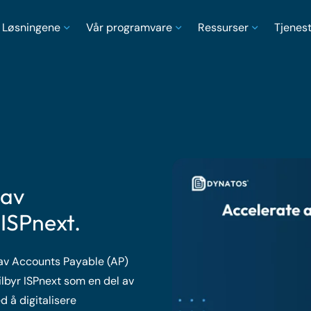
Løsningene
Vår programvare
Ressurser
Tjenes
 av
ISPnext.
g av Accounts Payable (AP)
byr ISPnext som en del av
 å digitalisere