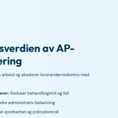
sverdien av AP-
ering
de arbeid og akselerer leverandørreskontro med
aver:
Reduser behandlingstid og feil
dre administrativ belastning
ll sporbarhet og policykontroll