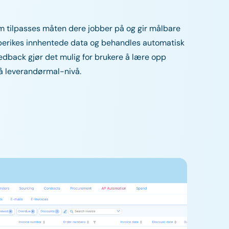
om tilpasses måten dere jobber på og gir målbare
berikes innhentede data og behandles automatisk
dback gjør det mulig for brukere å lære opp
på leverandørmal-nivå.