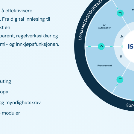
 å effektivisere
ra digital innlesing til
xt en
parent, regelverkssikker og
mi- og innkjøpsfunksjonen.
ruting
ropa
g og myndighetskrav
e moduler