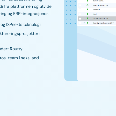
i fra plattformen og utvide
ring og ERP-integrasjoner.
og ISPnexts teknologi
tureringsprosjekter i
udert Routty
tos-team i seks land