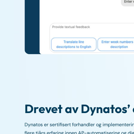
Drevet av Dynatos’ 
Dynatos er sertifisert forhandler og implementeri
flere tiårs erfaring innen AP-automatisering og di