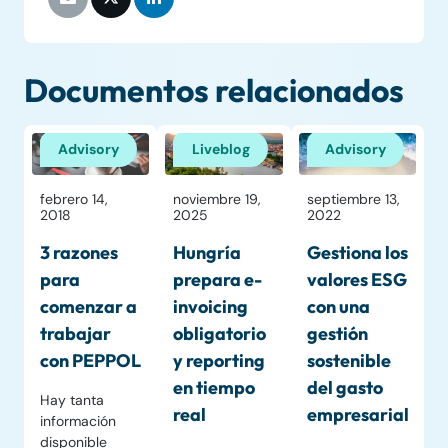
Documentos relacionados
Advisory
Liveblog
Advisory
febrero 14,
noviembre 19,
septiembre 13,
2018
2025
2022
3 razones
Hungría
Gestiona los
para
prepara e-
valores ESG
comenzar a
invoicing
con una
trabajar
obligatorio
gestión
con PEPPOL
y reporting
sostenible
en tiempo
del gasto
Hay tanta
real
empresarial
información
disponible