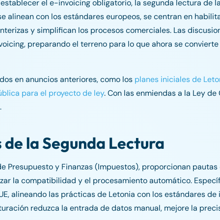
tablecer el e-invoicing obligatorio, la segunda lectura de l
 se alinean con los estándares europeos, se centran en habilit
nterizas y simplifican los procesos comerciales. Las discusio
oicing, preparando el terreno para lo que ahora se convierte
idos en anuncios anteriores, como los
planes iniciales de Let
blica para el proyecto de ley
. Con las enmiendas a la Ley de
.
 de la Segunda Lectura
e Presupuesto y Finanzas (Impuestos), proporcionan pautas c
izar la compatibilidad y el procesamiento automático. Especí
E, alineando las prácticas de Letonia con los estándares de i
turación reduzca la entrada de datos manual, mejore la preci