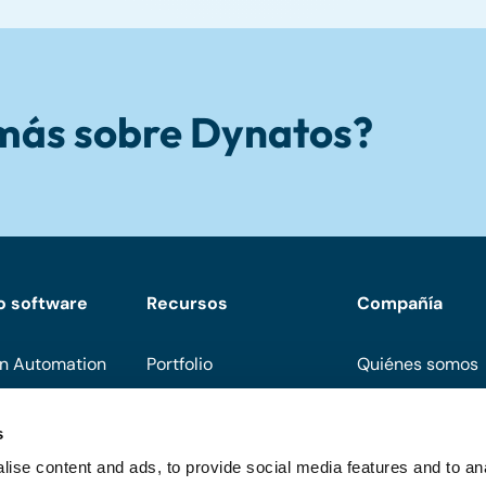
 más sobre Dynatos?
o software
Recursos
Compañía
n Automation
Portfolio
Quiénes somos
Descargas
Conviértete en 
s
Eventos
Soporte
ise content and ads, to provide social media features and to an