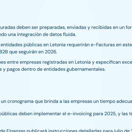
cturadas deben ser preparadas, enviadas y recibidas en un f
do una integración de datos fluida.
s entidades públicas en Letonia requerirán e-Facturas en est
 B2B que seguirán en 2026.
nes entre empresas registradas en Letonia y especifican exc
s y pagos dentro de entidades gubernamentales.
cido un cronograma que brinda a las empresas un tiempo adecu
 públicas deben implementar el e-invoicing para 2025, y las
io de Finanzas publicará instrucciones detalladas para julio d