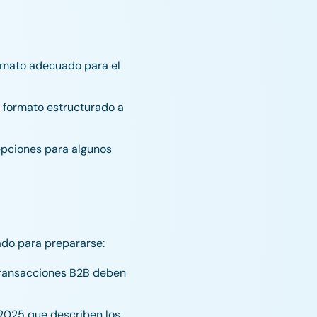
ormato adecuado para el
e formato estructurado a
epciones para algunos
ado para prepararse:
 transacciones B2B deben
e 2025 que describen los