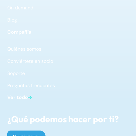
On demand
Blog
Compañía
Quiénes somos
Conviértete en socio
Soporte
Preguntas frecuentes
Ver todo
¿Qué podemos hacer por ti?