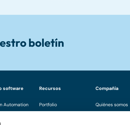
estro boletín
o software
Recursos
Compañía
n Automation
Portfolio
Quiénes somos
Descargas
Conviértete en 
s
Eventos
Soporte