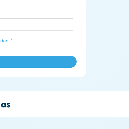
cidad
.
*
gas