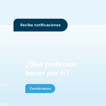
Recibe notificaciones
¿Qué podemos
hacer por ti?
socio
Contáctanos
entes