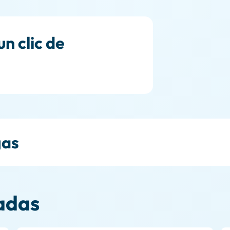
n clic de
gas
adas