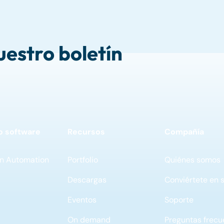
uestro boletín
o software
Recursos
Compañía
n Automation
Portfolio
Quiénes somos
Descargas
Conviértete en 
Eventos
Soporte
On demand
Preguntas frecu