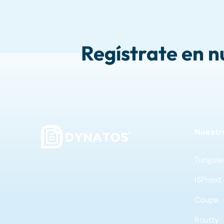
Regístrate en n
Nuestr
Tungste
ISPnext
Coupa
Routty