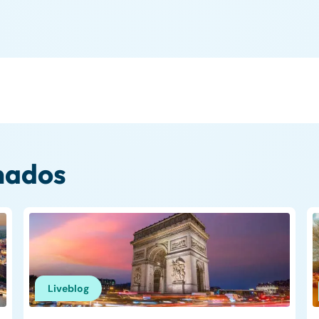
nados
Liveblog