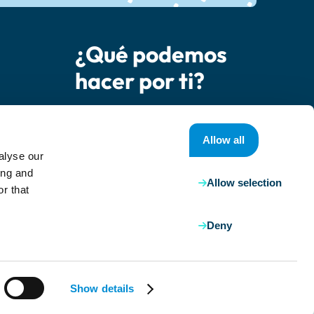
¿Qué podemos
hacer por ti?
socio
Contáctanos
Allow all
alyse our
entes
ing and
Allow selection
r that
Deny
Show details