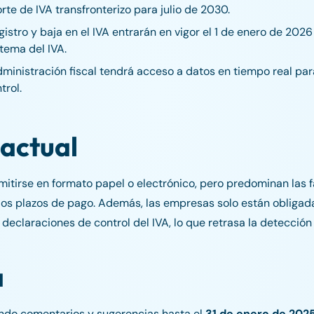
te de IVA transfronterizo para julio de 2030.
istro y baja en el IVA entrarán en vigor el 1 de enero de 2026
stema del IVA.
ministración fiscal tendrá acceso a datos en tiempo real par
trol.
 actual
emitirse en formato papel o electrónico, pero predominan las f
los plazos de pago. Además, las empresas solo están obligad
eclaraciones de control del IVA, lo que retrasa la detección
a
iando comentarios y sugerencias hasta el
31 de enero de 202