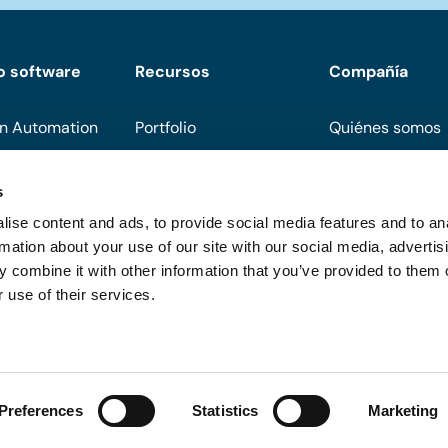
o software
Recursos
Compañía
n Automation
Portfolio
Quiénes somos
Descargas
Conviértete en 
s
Eventos
Soporte
ise content and ads, to provide social media features and to an
On demand
Preguntas frecu
rmation about your use of our site with our social media, advertis
 combine it with other information that you’ve provided to them o
Blog
 use of their services.
do
Preferences
Statistics
Marketing
.
Política de privacidad
Política de cookies