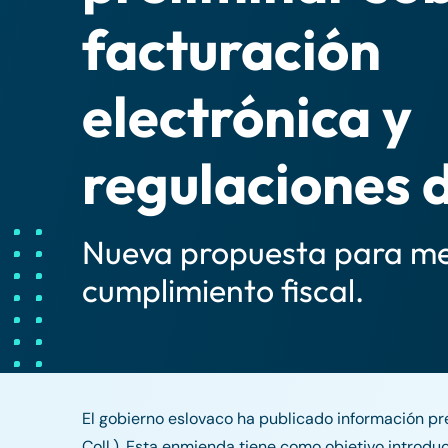
facturación
electrónica y
regulaciones 
Nueva propuesta para mej
cumplimiento fiscal.
El gobierno eslovaco ha publicado información pre
Coll.). Esta enmienda tiene como objetivo introduc