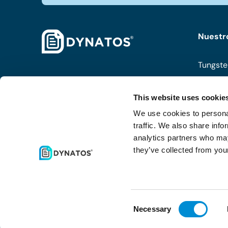
Nuestr
Tungste
ISPnext
This website uses cookie
Coupa
We use cookies to personal
Routty
traffic. We also share info
analytics partners who may
they’ve collected from your
Ver to
Consent
Necessary
Selection
©2026 – Dynatos. Todos los derechos reservados